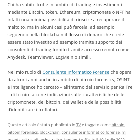
Chi ha subito truffe in ambito di trading e investimenti
mediante Bitcoin, token, Ethereum, criptomonete o NFT ha
infatti una minima possibilità di riuscire a recuperare il
maltolto, ma in alcuni casi può farcela, ad esempio
seguendo nella blockchain il flusso di denaro che crede
essere stato investito ad esempio tramite supporto dei
consulenti di trading fornito tramite accesso remoto come
Anydesk, TeamViewer, LogMeIn o simili.
Nel mio ruolo di
Consulente Informatico Forense
che opera
da alcuni anni anche in ambito di bitcoin forensics, OSINT
e intelligence ho cercato – all’interno del servizio per RaiTre
– di fornire alcune indicazioni sulle caratteristiche delle
criptomonete, dei bitcoin, dei wallet e della possibilità
d’identificare i truffatori.
Questo articolo è stato pubblicato in
TV
e taggato come
bitcoin
,
bitcoin forensics
,
blockchain
,
consulente informatico forense
,
mi
manda raitre
,
nft
,
osint
,
raitre
,
trading
,
truffe
,
tv
il
10 Aprile 2022