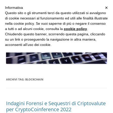
MENU
×
Informativa
Vai
Questo sito o gli strumenti terzi da questo utilizzati si avvalgono
al
di cookie necessari al funzionamento ed utili alle finalità illustrate
Studio d'Informatica Forense
contenuto
nella cookie policy. Se vuoi saperne di più o negare il consenso
a tutti o ad alcuni cookie, consulta la
cookie policy
.
Perizie Informatiche Forensi, CTP e CTU in Processi Civili e Penali
Chiudendo questo banner, scorrendo questa pagina, cliccando
su un link o proseguendo la navigazione in altra maniera,
acconsenti all’uso dei cookie.
ARCHIVI TAG:
BLOCKCHAIN
Indagini Forensi e Sequestri di Criptovalute
per CryptoCoinference 2022