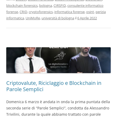
blockchain forensics
,
bologna
,
CIRSFID
,
consulente informatico
forense
,
CRID
,
cryptoforensics
,
informatica forense
,
osint
,
perizia
informatica
,
UniMoRe
,
università di bologna
il
6 Aprile 2022
Criptovalute, Riciclaggio e Blockchain in
Parole Semplici
Domenica 6 marzo è andata in onda la prima puntata della
seconda serie di “Parole Semplici”, condotta da Alessandro
Trivilini, durante la quale abbiamo trattato con parole