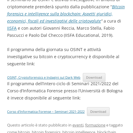
criptomonete prenderà spunto dalla pubblicazione “
Bitcoin
forensics e intelligence sulla blockchain: Aspetti giuridici,
economici, fiscali ed investigativi delle criptovalute
“
a cura di
IISFA
e con autori Giovanni Reccia, Marco Stella, Fabio
Pascucci e Paolo Dal Checco (IISFA Educational, 2019).
Il programma della giornata su OSINT e attività
investigative su bitcoin e cryptocurrency è disponibile al
seguente link:
OSINT, Cryptoforensics e Indagini sul Dark Web
Download
Il programma dell’intero ciclo di Seminari 2021/2022 del
Corso d’Informatica Forense presso l’Università di Bologna
è invece disponibile al seguente link:
Corso d’Informatica Forense – Seminari 2021-2022
Download
Questo articolo è stato pubblicato in
eventi
,
formazione
e taggato
come
bitcoin
,
bitcoin forensics
,
bitcoin intelligence
,
blockchain
,