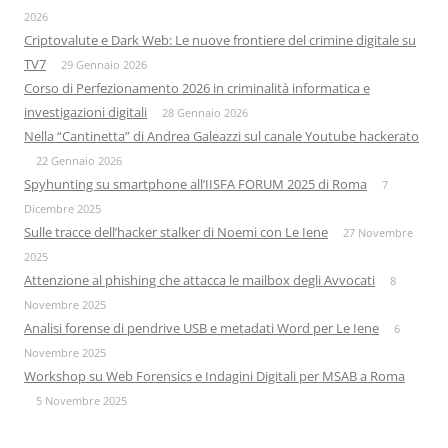
2026
Criptovalute e Dark Web: Le nuove frontiere del crimine digitale su
TV7
29 Gennaio 2026
Corso di Perfezionamento 2026 in criminalità informatica e
investigazioni digitali
28 Gennaio 2026
Nella “Cantinetta” di Andrea Galeazzi sul canale Youtube hackerato
22 Gennaio 2026
Spyhunting su smartphone all’IISFA FORUM 2025 di Roma
7
Dicembre 2025
Sulle tracce dell’hacker stalker di Noemi con Le Iene
27 Novembre
2025
Attenzione al phishing che attacca le mailbox degli Avvocati
8
Novembre 2025
Analisi forense di pendrive USB e metadati Word per Le Iene
6
Novembre 2025
Workshop su Web Forensics e Indagini Digitali per MSAB a Roma
5 Novembre 2025