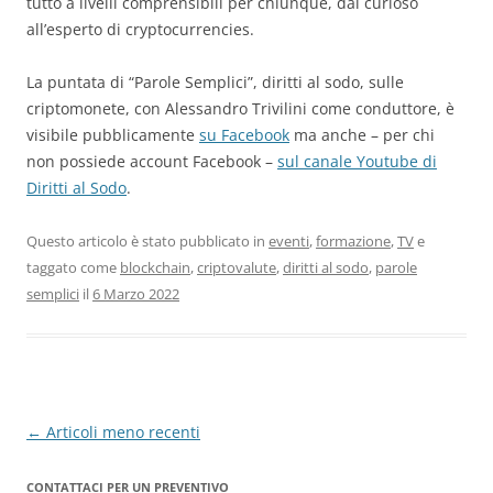
tutto a livelli comprensibili per chiunque, dal curioso
all’esperto di cryptocurrencies.
La puntata di “Parole Semplici”, diritti al sodo, sulle
criptomonete, con Alessandro Trivilini come conduttore, è
visibile pubblicamente
su Facebook
ma anche – per chi
non possiede account Facebook –
sul canale Youtube di
Diritti al Sodo
.
Questo articolo è stato pubblicato in
eventi
,
formazione
,
TV
e
taggato come
blockchain
,
criptovalute
,
diritti al sodo
,
parole
semplici
il
6 Marzo 2022
Navigazione
←
Articoli meno recenti
articolo
CONTATTACI PER UN PREVENTIVO