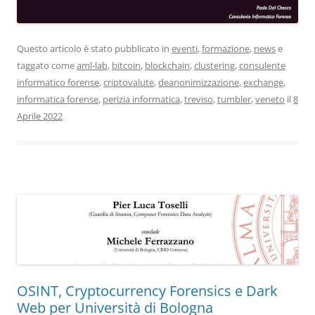
Questo articolo è stato pubblicato in
eventi
,
formazione
,
news
e
taggato come
aml-lab
,
bitcoin
,
blockchain
,
clustering
,
consulente
informatico forense
,
criptovalute
,
deanonimizzazione
,
exchange
,
informatica forense
,
perizia informatica
,
treviso
,
tumbler
,
veneto
il
8
Aprile 2022
OSINT, Cryptocurrency Forensics e Dark
Web per Università di Bologna