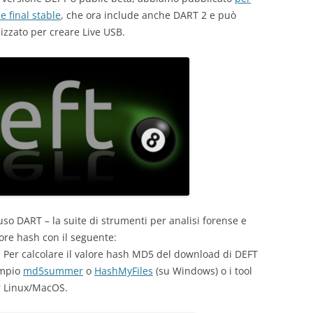
e final stable
, che ora include anche DART 2 e può
zzato per creare Live USB.
uso DART – la suite di strumenti per analisi forense e
lore hash con il seguente:
er calcolare il valore hash MD5 del download di DEFT
sempio
md5summer
o
HashMyFiles
(su Windows) o i tool
 Linux/MacOS.