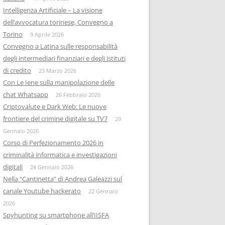
Intelligenza Artificiale – La visione
dell’avvocatura torinese, Convegno a
Torino
9 Aprile 2026
Convegno a Latina sulle responsabilità
degli intermediari finanziari e degli istituti
di credito
23 Marzo 2026
Con Le Iene sulla manipolazione delle
chat Whatsapp
26 Febbraio 2026
Criptovalute e Dark Web: Le nuove
frontiere del crimine digitale su TV7
29
Gennaio 2026
Corso di Perfezionamento 2026 in
criminalità informatica e investigazioni
digitali
28 Gennaio 2026
Nella “Cantinetta” di Andrea Galeazzi sul
canale Youtube hackerato
22 Gennaio
2026
Spyhunting su smartphone all’IISFA