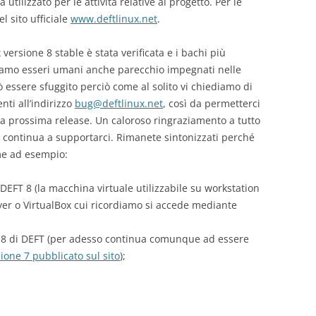
utilizzato per le attività relative al progetto. Per le
l sito ufficiale
www.deftlinux.net
.
ersione 8 stable è stata verificata e i bachi più
siamo esseri umani anche parecchio impegnati nelle
ò essere sfuggito perciò come al solito vi chiediamo di
ti all’indirizzo
bug@deftlinux.net
, così da permetterci
la prossima release. Un caloroso ringraziamento a tutto
 e continua a supportarci. Rimanete sintonizzati perché
ome ad esempio:
e DEFT 8 (la macchina virtuale utilizzabile su workstation
er o VirtualBox cui ricordiamo si accede mediante
e 8 di DEFT (per adesso continua comunque ad essere
one 7 pubblicato sul sito
);