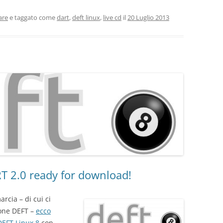
are
e taggato come
dart
,
deft linux
,
live cd
il
20 Luglio 2013
T 2.0 ready for download!
arcia – di cui ci
one DEFT –
ecco
DEFT Linux 8
con