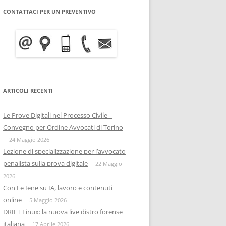
CONTATTACI PER UN PREVENTIVO
WRITE BLOCKER: COME
BITCOIN FORENSICS E
FUNZIONA, A COSA SERVE E
INTELLIGENCE SULLA
QUANTO COSTA
BLOCKCHAIN
INFORMATICA FORENSE
IISFA
MOBILE FORENSICS
ARTICOLI RECENTI
RIZIA WHATSAPP
PERSONE & PRIVACY
COPIA FORENSE
Le Prove Digitali nel Processo Civile –
RIZIA SU TELEGRAM
ONIF
CAPTATORE INFORMATICO
Convegno per Ordine Avvocati di Torino
OSINTITALIA
24 Maggio 2026
INFORMATICA GIURIDICA
Lezione di specializzazione per l’avvocato
penalista sulla prova digitale
DATA BREACH
22 Maggio
2026
DIGITAL FORENSICS
Con Le Iene su IA, lavoro e contenuti
online
5 Maggio 2026
DISTRIBUZIONE FORENSE
DRIFT Linux: la nuova live distro forense
italiana
17 Aprile 2026
COMPUTER FORENISCS