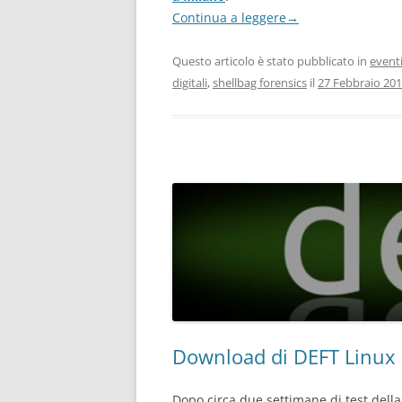
Continua a leggere
→
Questo articolo è stato pubblicato in
event
digitali
,
shellbag forensics
il
27 Febbraio 20
Download di DEFT Linux 
Dopo circa due settimane di test dell