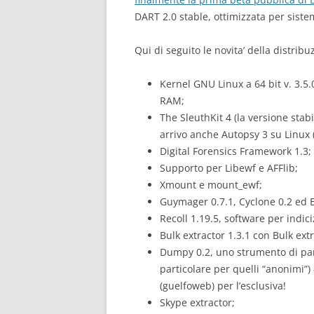
DART 2.0 stable, ottimizzata per siste
Qui di seguito le novita’ della distrib
Kernel GNU Linux a 64 bit v. 3.5.0
RAM;
The SleuthKit 4 (la versione stabi
arrivo anche Autopsy 3 su Linux 
Digital Forensics Framework 1.3;
Supporto per Libewf e AFFlib;
Xmount e mount_ewf;
Guymager 0.7.1, Cyclone 0.2 ed 
Recoll 1.19.5, software per indic
Bulk extractor 1.3.1 con Bulk extr
Dumpy 0.2, uno strumento di pars
particolare per quelli “anonimi”
(guelfoweb) per l’esclusiva!
Skype extractor;