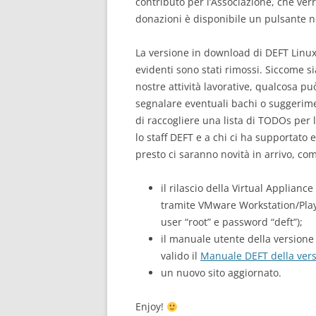
contributo per l’Associazione, che verrà 
donazioni è disponibile un pulsante ne
La versione in download di DEFT Linux v
evidenti sono stati rimossi. Siccome 
nostre attività lavorative, qualcosa pu
segnalare eventuali bachi o suggerimen
di raccogliere una lista di TODOs per 
lo staff DEFT e a chi ci ha supportato
presto ci saranno novità in arrivo, c
il rilascio della Virtual Applianc
tramite VMware Workstation/Play
user “root” e password “deft”);
il manuale utente della version
valido il
Manuale DEFT della versi
un nuovo sito aggiornato.
Enjoy!