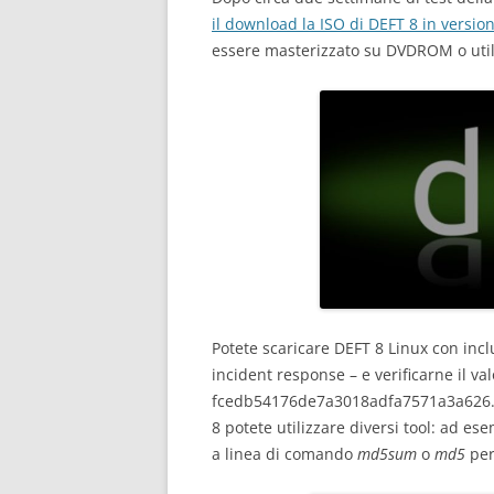
il download la ISO di DEFT 8 in version
essere masterizzato su DVDROM o utili
Potete scaricare DEFT 8 Linux con incl
incident response – e verificarne il va
fcedb54176de7a3018adfa7571a3a626. P
8 potete utilizzare diversi tool: ad e
a linea di comando
md5sum
o
md5
per