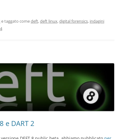
i
e taggato come
deft
,
deft linux
,
digital forensics
,
indagini
14
8 e DART 2
a versione DEFT 8 public beta, abbiamo pubblicato
per