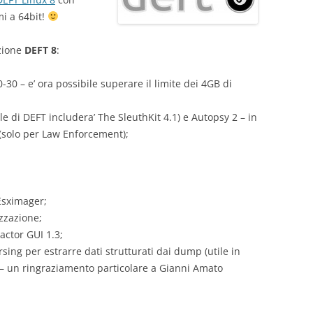
mi a 64bit!
uzione
DEFT 8
:
-30 – e’ ora possibile superare il limite dei 4GB di
le di DEFT includera’ The SleuthKit 4.1) e Autopsy 2 – in
(solo per Law Enforcement);
Esximager;
izzazione;
actor GUI 1.3;
ing per estrarre dati strutturati dai dump (utile in
) – un ringraziamento particolare a Gianni Amato