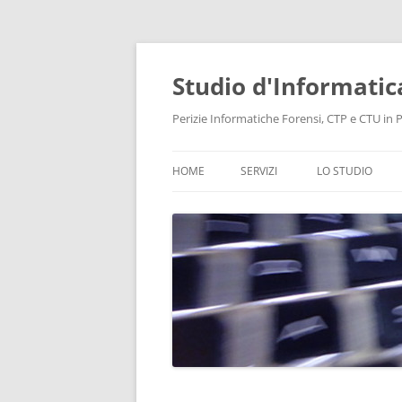
Vai
al
contenuto
Studio d'Informatic
Perizie Informatiche Forensi, CTP e CTU in Pr
HOME
SERVIZI
LO STUDIO
PERIZIE
LABORATORIO
CONSULENZA INFORMATICA
INTELLIGENCE
PROTEZIONE DATI E PRIVACY
RECUPERO DATI
BONIFICHE