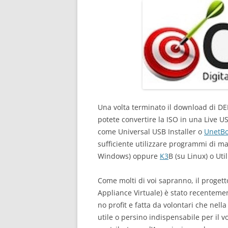
Una volta terminato il download di DEF
potete convertire la ISO in una Live U
come Universal USB Installer o
UnetBo
sufficiente utilizzare programmi di m
Windows) oppure
K3
B (su Linux) o Uti
Come molti di voi sapranno, il progett
Appliance Virtuale) è stato recentemen
no profit e fatta da volontari che nell
utile o persino indispensabile per il v