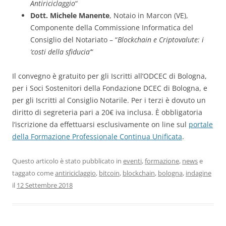
Antiriciclaggio
“
Dott. Michele Manente
, Notaio in Marcon (VE),
Componente della Commissione Informatica del
Consiglio del Notariato – “
Blockchain e Criptovalute: i
‘costi della sfiducia’
“
Il convegno è gratuito per gli Iscritti all’ODCEC di Bologna,
per i Soci Sostenitori della Fondazione DCEC di Bologna, e
per gli Iscritti al Consiglio Notarile. Per i terzi è dovuto un
diritto di segreteria pari a 20€ iva inclusa. È obbligatoria
l’iscrizione da effettuarsi esclusivamente on line sul
portale
della Formazione Professionale Continua Unificata
.
Questo articolo è stato pubblicato in
eventi
,
formazione
,
news
e
taggato come
antiriciclaggio
,
bitcoin
,
blockchain
,
bologna
,
indagine
il
12 Settembre 2018