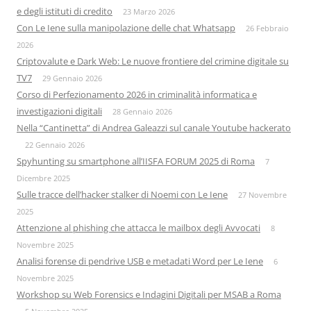
e degli istituti di credito
23 Marzo 2026
Con Le Iene sulla manipolazione delle chat Whatsapp
26 Febbraio
2026
Criptovalute e Dark Web: Le nuove frontiere del crimine digitale su
TV7
29 Gennaio 2026
Corso di Perfezionamento 2026 in criminalità informatica e
investigazioni digitali
28 Gennaio 2026
Nella “Cantinetta” di Andrea Galeazzi sul canale Youtube hackerato
22 Gennaio 2026
Spyhunting su smartphone all’IISFA FORUM 2025 di Roma
7
Dicembre 2025
Sulle tracce dell’hacker stalker di Noemi con Le Iene
27 Novembre
2025
Attenzione al phishing che attacca le mailbox degli Avvocati
8
Novembre 2025
Analisi forense di pendrive USB e metadati Word per Le Iene
6
Novembre 2025
Workshop su Web Forensics e Indagini Digitali per MSAB a Roma