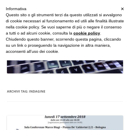
MENU
×
Informativa
Vai
Questo sito o gli strumenti terzi da questo utilizzati si avvalgono
al
di cookie necessari al funzionamento ed utili alle finalità illustrate
Studio d'Informatica Forense
contenuto
nella cookie policy. Se vuoi saperne di più o negare il consenso
a tutti o ad alcuni cookie, consulta la
cookie policy
.
Perizie Informatiche Forensi, CTP e CTU in Processi Civili e Penali
Chiudendo questo banner, scorrendo questa pagina, cliccando
su un link o proseguendo la navigazione in altra maniera,
acconsenti all’uso dei cookie.
ARCHIVI TAG:
INDAGINE