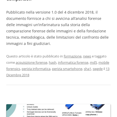
Pubblicato nella versione 1.0 del 4 dicembre 2018, il
documento fornisce a chi si avvicina all’analisi forense
delle immagini un’infarinatura sulla storia della
comparazione forense delle immagini e della fondazione
tecnica, metodologica, delle limitazioni del confronto delle
immagini a fini giudiziari.
Questo articolo è stato pubblicato in
formazione
,
news
e taggato
come
acquisizione forense
,
hash
,
informatica forense
,
md5
,
mobile
forensics
,
perizia informatica
,
perizia smartphone
,
sha1
,
swgde
il
13
Dicembre 2018