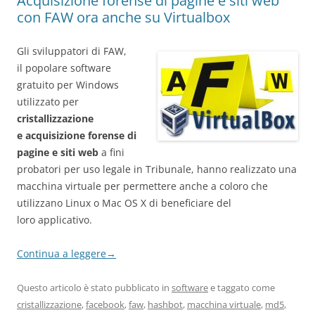
Acquisizione forense di pagine e siti web
con FAW ora anche su Virtualbox
Gli sviluppatori di FAW,
il popolare software
gratuito per Windows
utilizzato per
cristallizzazione
e
acquisizione forense di
pagine e siti web
a fini
probatori per uso legale in Tribunale, hanno realizzato una
macchina virtuale per permettere anche a coloro che
utilizzano Linux o Mac OS X di beneficiare del
loro applicativo.
Continua a leggere
→
Questo articolo è stato pubblicato in
software
e taggato come
cristallizzazione
,
facebook
,
faw
,
hashbot
,
macchina virtuale
,
md5
,