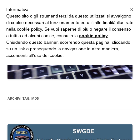
MENU
×
Informativa
Vai
Questo sito o gli strumenti terzi da questo utilizzati si avvalgono
al
di cookie necessari al funzionamento ed utili alle finalità illustrate
Studio d'Informatica Forense
contenuto
nella cookie policy. Se vuoi saperne di più o negare il consenso
a tutti o ad alcuni cookie, consulta la
cookie policy
.
Perizie Informatiche Forensi, CTP e CTU in Processi Civili e Penali
Chiudendo questo banner, scorrendo questa pagina, cliccando
su un link o proseguendo la navigazione in altra maniera,
acconsenti all’uso dei cookie.
ARCHIVI TAG:
MD5