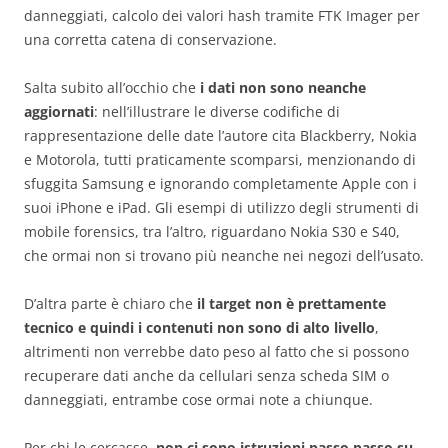
danneggiati, calcolo dei valori hash tramite FTK Imager per
una corretta catena di conservazione.
Salta subito all’occhio che
i dati non sono neanche
aggiornati
: nell’illustrare le diverse codifiche di
rappresentazione delle date l’autore cita Blackberry, Nokia
e Motorola, tutti praticamente scomparsi, menzionando di
sfuggita Samsung e ignorando completamente Apple con i
suoi iPhone e iPad. Gli esempi di utilizzo degli strumenti di
mobile forensics, tra l’altro, riguardano Nokia S30 e S40,
che ormai non si trovano più neanche nei negozi dell’usato.
D’altra parte è chiaro che
il target non è prettamente
tecnico e quindi i contenuti non sono di alto livello
,
altrimenti non verrebbe dato peso al fatto che si possono
recuperare dati anche da cellulari senza scheda SIM o
danneggiati, entrambe cose ormai note a chiunque.
Per chi le cercasse,
non ci sono istruzioni passo passo su