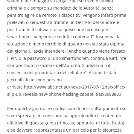
soltanto per indagini su larga scala su frodi o attività
criminale e sempre su mandato delle Autorità, senza
peraltro agire da remoto, i dispositivi vengono infatti prima
prelevati o sequestrati tramite un Decreto del Giudice e
poi, tramite il software di acquisizione forense per
smarthpone, vengono acceduti i contenuti”. Insomma, la
situazione è meno terribile di quanto non sia stata dipinta
dai giornali, lascia intendere. “Anche quando viene forzato
il PIN o la password di uno smartphone”, continua Katf, “c’è
sempre l’autorizzazione dell’Autorità Giudiziaria o il
consenso del proprietario del cellulare”. Alcune testate
giornalistiche sono persino
arrivate http://www.abc.net.au/news/2017-07-12/tax-office-
slip-up-reveals-new-phone-hacking-capabilities/8698800
Per qualche giorno le condivisioni di post sull’argomento si
sono sprecate, ma nessuno ha approfondito il contenuto
effettivo di questa guida (rimossa, appunto, di tutta fretta)
e se davvero rappresentasse un pericolo per la sicurezza