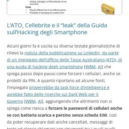
L’ATO, Cellebrite e il “leak” della Guida
sull’Hacking degli Smartphone
Alcuni giorni fa è uscita su diverse testate giornalistiche di
rilievo la
notizia della pubblicazione su Linkedin, da parte
di un impiegato dell’Ufficio delle Tasse Australiano (ATO), di
una guida di hacking degli smartphone
[
WBM
,
AI
] che
spiega passo dopo passo come forzare i cellulari, anche se
protetti da PIN. A quanto riportano ad alcune fonti,
l’impiegato
proverrebbe da task force d’Intelligence e
avrebbe fatto delle ricerche sul Dark Web per il
Governo
[
WBM
,
AI
], aggiungendo che altrimenti non si
spiega come riesca a
forzare le password di cellulari anche
se con batteria scarica e persino senza scheda SIM
, così
da poter recuperare dati anche cancellati, messaggi di
testo ed elenco chiamate con strumenti tra i quali quelli