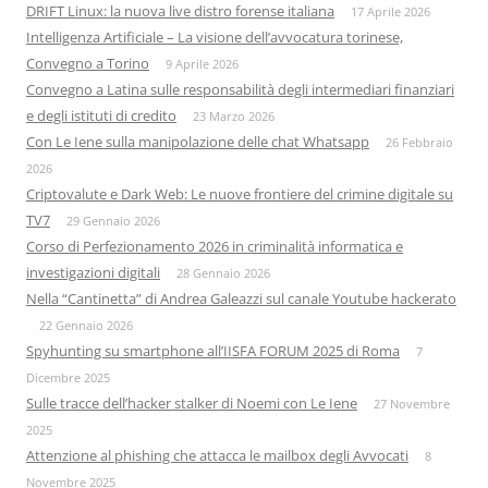
DRIFT Linux: la nuova live distro forense italiana
17 Aprile 2026
Intelligenza Artificiale – La visione dell’avvocatura torinese,
Convegno a Torino
9 Aprile 2026
Convegno a Latina sulle responsabilità degli intermediari finanziari
e degli istituti di credito
23 Marzo 2026
Con Le Iene sulla manipolazione delle chat Whatsapp
26 Febbraio
2026
Criptovalute e Dark Web: Le nuove frontiere del crimine digitale su
TV7
29 Gennaio 2026
Corso di Perfezionamento 2026 in criminalità informatica e
investigazioni digitali
28 Gennaio 2026
Nella “Cantinetta” di Andrea Galeazzi sul canale Youtube hackerato
22 Gennaio 2026
Spyhunting su smartphone all’IISFA FORUM 2025 di Roma
7
Dicembre 2025
Sulle tracce dell’hacker stalker di Noemi con Le Iene
27 Novembre
2025
Attenzione al phishing che attacca le mailbox degli Avvocati
8
Novembre 2025