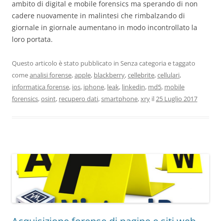
ambito di digital e mobile forensics ma sperando di non
cadere nuovamente in malintesi che rimbalzando di
giornale in giornale aumentano in modo incontrollato la
loro portata.
Questo articolo è stato pubblicato in Senza categoria e taggato
come
analisi forense
,
apple
,
blackberry
,
cellebrite
,
cellulari
,
informatica forense
,
ios
,
iphone
,
leak
,
linkedin
,
md5
,
mobile
forensics
,
osint
,
recupero dati
,
smartphone
,
xry
il
25 Luglio 2017