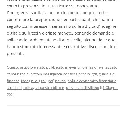
corso in presenza in tutta sicurezza, nonostante
l’emergenza sanitaria ancora in corso, non posso che
confermare la preparazione dei partecipanti che hanno
seguito con interesse il seminario sulle attività d’indagine
digitale su bitcoin e cripto monete, ponendo domande e
sollevando problematiche di alto livello, alcune delle quali
hanno stimolato interessanti e costruttive discussioni tra i
presenti.
Questo articolo è stato pubblicato in
eventi
,
formazione
e taggato
come
bitcoin
,
bitcoin intelligence
,
confisca bitcoin
,
gdf
,
guardia di
finanza
,
indagini digitali
,
pef
,
polizia
,
polizia economico finanziaria
,
scuola di polizia
,
sequestro bitcoin
,
università di Milano
il
1 Giugno
2021