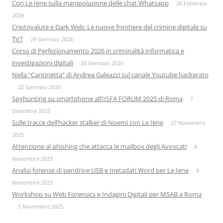
Con Le Iene sulla manipolazione delle chat Whatsapp
26 Febbraio
2026
Criptovalute e Dark Web: Le nuove frontiere del crimine digitale su
TV7
29 Gennaio 2026
Corso di Perfezionamento 2026 in criminalità informatica e
investigazioni digitali
28 Gennaio 2026
Nella “Cantinetta” di Andrea Galeazzi sul canale Youtube hackerato
22 Gennaio 2026
Spyhunting su smartphone all’IISFA FORUM 2025 di Roma
7
Dicembre 2025
Sulle tracce dell’hacker stalker di Noemi con Le Iene
27 Novembre
2025
Attenzione al phishing che attacca le mailbox degli Avvocati
8
Novembre 2025
Analisi forense di pendrive USB e metadati Word per Le Iene
6
Novembre 2025
Workshop su Web Forensics e Indagini Digitali per MSAB a Roma
5 Novembre 2025