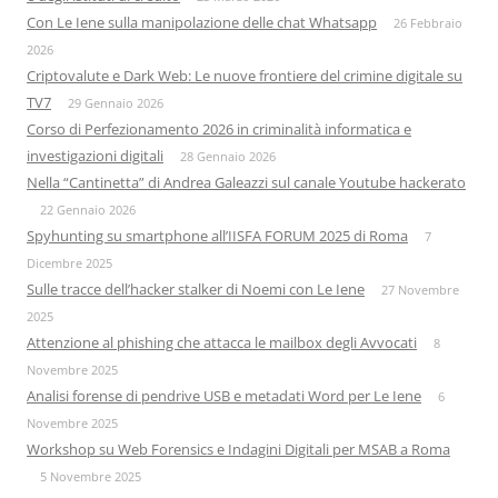
Con Le Iene sulla manipolazione delle chat Whatsapp
26 Febbraio
2026
Criptovalute e Dark Web: Le nuove frontiere del crimine digitale su
TV7
29 Gennaio 2026
Corso di Perfezionamento 2026 in criminalità informatica e
investigazioni digitali
28 Gennaio 2026
Nella “Cantinetta” di Andrea Galeazzi sul canale Youtube hackerato
22 Gennaio 2026
Spyhunting su smartphone all’IISFA FORUM 2025 di Roma
7
Dicembre 2025
Sulle tracce dell’hacker stalker di Noemi con Le Iene
27 Novembre
2025
Attenzione al phishing che attacca le mailbox degli Avvocati
8
Novembre 2025
Analisi forense di pendrive USB e metadati Word per Le Iene
6
Novembre 2025
Workshop su Web Forensics e Indagini Digitali per MSAB a Roma
5 Novembre 2025