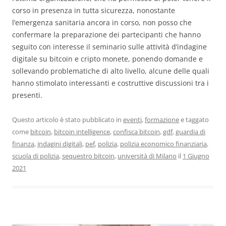
corso in presenza in tutta sicurezza, nonostante
l’emergenza sanitaria ancora in corso, non posso che
confermare la preparazione dei partecipanti che hanno
seguito con interesse il seminario sulle attività d’indagine
digitale su bitcoin e cripto monete, ponendo domande e
sollevando problematiche di alto livello, alcune delle quali
hanno stimolato interessanti e costruttive discussioni tra i
presenti.
Questo articolo è stato pubblicato in
eventi
,
formazione
e taggato
come
bitcoin
,
bitcoin intelligence
,
confisca bitcoin
,
gdf
,
guardia di
finanza
,
indagini digitali
,
pef
,
polizia
,
polizia economico finanziaria
,
scuola di polizia
,
sequestro bitcoin
,
università di Milano
il
1 Giugno
2021