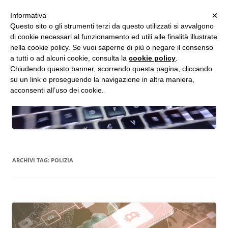
MENU
×
Informativa
Vai
Questo sito o gli strumenti terzi da questo utilizzati si avvalgono
al
di cookie necessari al funzionamento ed utili alle finalità illustrate
Studio d'Informatica Forense
contenuto
nella cookie policy. Se vuoi saperne di più o negare il consenso
a tutti o ad alcuni cookie, consulta la
cookie policy
.
Perizie Informatiche Forensi, CTP e CTU in Processi Civili e Penali
Chiudendo questo banner, scorrendo questa pagina, cliccando
su un link o proseguendo la navigazione in altra maniera,
acconsenti all’uso dei cookie.
ARCHIVI TAG:
POLIZIA