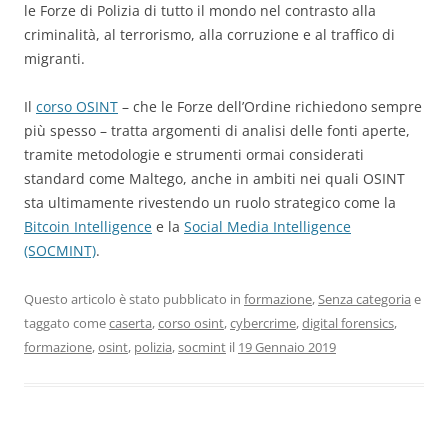
le Forze di Polizia di tutto il mondo nel contrasto alla
criminalità, al terrorismo, alla corruzione e al traffico di
migranti.
Il
corso OSINT
– che le Forze dell’Ordine richiedono sempre
più spesso – tratta argomenti di analisi delle fonti aperte,
tramite metodologie e strumenti ormai considerati
standard come Maltego, anche in ambiti nei quali OSINT
sta ultimamente rivestendo un ruolo strategico come la
Bitcoin Intelligence
e la
Social Media Intelligence
(SOCMINT)
.
Questo articolo è stato pubblicato in
formazione
,
Senza categoria
e
taggato come
caserta
,
corso osint
,
cybercrime
,
digital forensics
,
formazione
,
osint
,
polizia
,
socmint
il
19 Gennaio 2019