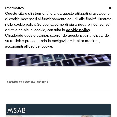
MENU
×
Informativa
Vai
Questo sito o gli strumenti terzi da questo utilizzati si avvalgono
al
di cookie necessari al funzionamento ed utili alle finalità illustrate
Studio d'Informatica Forense
contenuto
nella cookie policy. Se vuoi saperne di più o negare il consenso
a tutti o ad alcuni cookie, consulta la
cookie policy
.
Perizie Informatiche Forensi, CTP e CTU in Processi Civili e Penali
Chiudendo questo banner, scorrendo questa pagina, cliccando
su un link o proseguendo la navigazione in altra maniera,
acconsenti all’uso dei cookie.
ARCHIVI CATEGORIA:
NOTIZIE