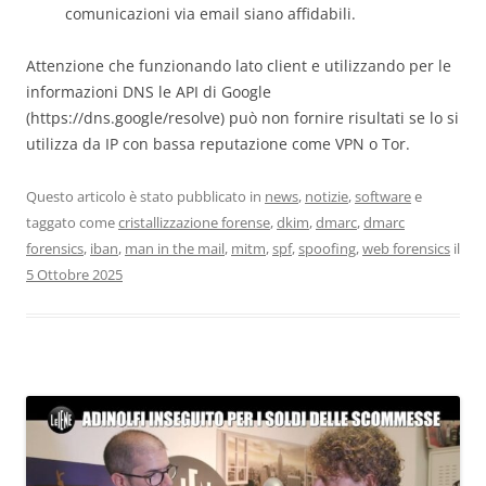
comunicazioni via email siano affidabili.
Attenzione che funzionando lato client e utilizzando per le
informazioni DNS le API di Google
(https://dns.google/resolve) può non fornire risultati se lo si
utilizza da IP con bassa reputazione come VPN o Tor.
Questo articolo è stato pubblicato in
news
,
notizie
,
software
e
taggato come
cristallizzazione forense
,
dkim
,
dmarc
,
dmarc
forensics
,
iban
,
man in the mail
,
mitm
,
spf
,
spoofing
,
web forensics
il
5 Ottobre 2025