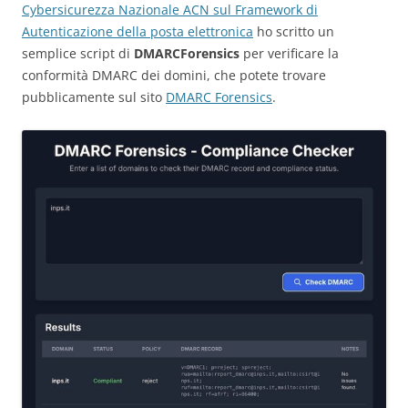
Cybersicurezza Nazionale ACN sul Framework di
Autenticazione della posta elettronica
ho scritto un
semplice script di
DMARCForensics
per verificare la
conformità DMARC dei domini, che potete trovare
pubblicamente sul sito
DMARC Forensics
.