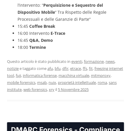
l’intervento: “
Perquisizione e Sequestro del
Dispositivo Mobile
“ Tra Rispetto delle Regole
Processuali e delle Garanzie di Parte“
15:45
Coffee Break
16:00 Intervento
E-Trace
16:45
Q&A, Demo
18:00
Termine
Questo articolo è stato pubblicato in
eventi
,
formazione
,
news
,
notizie
e taggato come
afu
,
bfu
,
dfir
,
etrace
,
ffs
,
fit
,
freezing internet
tool
,
fuji
,
informatica forense
,
macchina virtuale
,
mitmproxy
,
mobile forensics
,
msab
,
nuix
,
proprietà intellettuale
,
roma
,
sans
institute
,
web forensics
,
xry
il
5 Novembre 2025