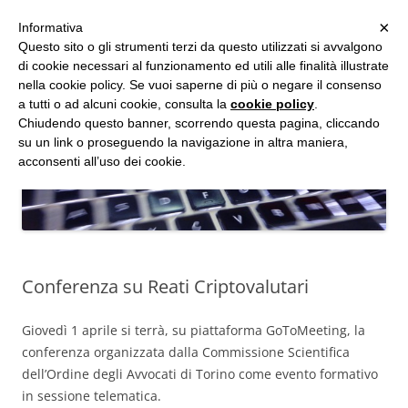
MENU
×
Informativa
Vai
Questo sito o gli strumenti terzi da questo utilizzati si avvalgono
al
di cookie necessari al funzionamento ed utili alle finalità illustrate
Studio d'Informatica Forense
contenuto
nella cookie policy. Se vuoi saperne di più o negare il consenso
a tutti o ad alcuni cookie, consulta la
cookie policy
.
Perizie Informatiche Forensi, CTP e CTU in Processi Civili e Penali
Chiudendo questo banner, scorrendo questa pagina, cliccando
su un link o proseguendo la navigazione in altra maniera,
acconsenti all’uso dei cookie.
Conferenza su Reati Criptovalutari
Giovedì 1 aprile si terrà, su piattaforma GoToMeeting, la
conferenza organizzata dalla Commissione Scientifica
dell’Ordine degli Avvocati di Torino come evento formativo
in sessione telematica.