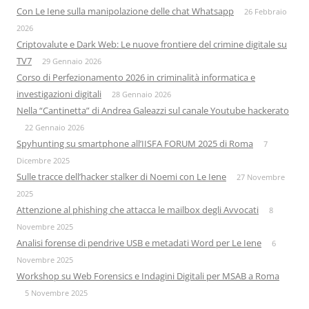
Con Le Iene sulla manipolazione delle chat Whatsapp
26 Febbraio
2026
Criptovalute e Dark Web: Le nuove frontiere del crimine digitale su
TV7
29 Gennaio 2026
Corso di Perfezionamento 2026 in criminalità informatica e
investigazioni digitali
28 Gennaio 2026
Nella “Cantinetta” di Andrea Galeazzi sul canale Youtube hackerato
22 Gennaio 2026
Spyhunting su smartphone all’IISFA FORUM 2025 di Roma
7
Dicembre 2025
Sulle tracce dell’hacker stalker di Noemi con Le Iene
27 Novembre
2025
Attenzione al phishing che attacca le mailbox degli Avvocati
8
Novembre 2025
Analisi forense di pendrive USB e metadati Word per Le Iene
6
Novembre 2025
Workshop su Web Forensics e Indagini Digitali per MSAB a Roma
5 Novembre 2025