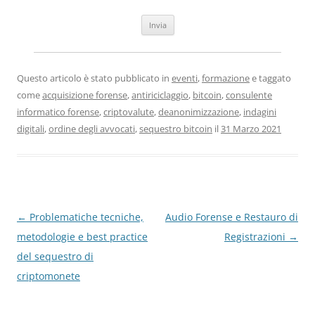
Questo articolo è stato pubblicato in
eventi
,
formazione
e taggato
come
acquisizione forense
,
antiriciclaggio
,
bitcoin
,
consulente
informatico forense
,
criptovalute
,
deanonimizzazione
,
indagini
digitali
,
ordine degli avvocati
,
sequestro bitcoin
il
31 Marzo 2021
Navigazione
←
Problematiche tecniche,
Audio Forense e Restauro di
articolo
metodologie e best practice
Registrazioni
→
del sequestro di
criptomonete