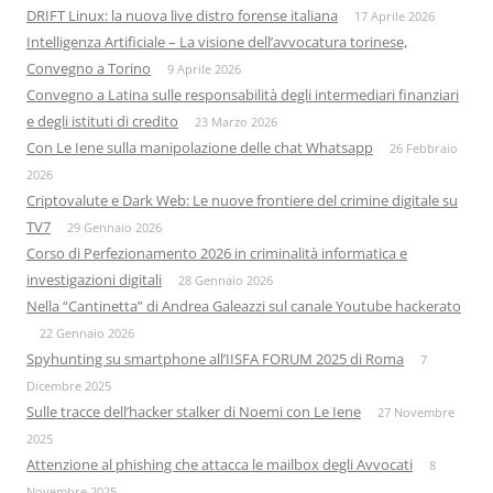
DRIFT Linux: la nuova live distro forense italiana
17 Aprile 2026
Intelligenza Artificiale – La visione dell’avvocatura torinese,
Convegno a Torino
9 Aprile 2026
Convegno a Latina sulle responsabilità degli intermediari finanziari
e degli istituti di credito
23 Marzo 2026
Con Le Iene sulla manipolazione delle chat Whatsapp
26 Febbraio
2026
Criptovalute e Dark Web: Le nuove frontiere del crimine digitale su
TV7
29 Gennaio 2026
Corso di Perfezionamento 2026 in criminalità informatica e
investigazioni digitali
28 Gennaio 2026
Nella “Cantinetta” di Andrea Galeazzi sul canale Youtube hackerato
22 Gennaio 2026
Spyhunting su smartphone all’IISFA FORUM 2025 di Roma
7
Dicembre 2025
Sulle tracce dell’hacker stalker di Noemi con Le Iene
27 Novembre
2025
Attenzione al phishing che attacca le mailbox degli Avvocati
8
Novembre 2025