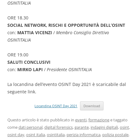
OSINTITALIA
ORE 18.30
SOCIAL NETWORK, RISCHI E OPPORTUNITÀ DELL’OSINT
con:
MATTIA VICENZI
/
Membro Consiglio Direttivo
OSINTITALIA
ORE 19.00
SALUTI CONCLUSIVI
con:
MIRKO LAPI
/
Presidente OSINTITALIA
La locandina dell’evento OSINT Day 2021 è scaricabile dal
seguente link.
Locandina OSINT Day 2021
Download
Questo articolo è stato pubblicato in
eventi
,
formazione
e taggato
come
dati personal
,
digital forensics
,
garante
,
indagini digitali
,
osint
,
osint day
,
osint italia
,
osintitalia
,
perizia informatica
,
polizia postale
,