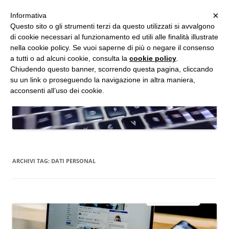
MENU
×
Informativa
Vai
Questo sito o gli strumenti terzi da questo utilizzati si avvalgono
al
di cookie necessari al funzionamento ed utili alle finalità illustrate
Studio d'Informatica Forense
contenuto
nella cookie policy. Se vuoi saperne di più o negare il consenso
a tutti o ad alcuni cookie, consulta la
cookie policy
.
Perizie Informatiche Forensi, CTP e CTU in Processi Civili e Penali
Chiudendo questo banner, scorrendo questa pagina, cliccando
su un link o proseguendo la navigazione in altra maniera,
acconsenti all’uso dei cookie.
ARCHIVI TAG:
DATI PERSONAL