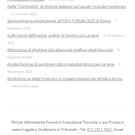
Nella “Cantinetta” di Andrea Galeazzi sul canale Youtube hackerato
22 Gennaio 2026
Spyhunting su smartphone all’IISFA FORUM 2025 di Roma
7
Dicembre 2025
Sulle tracce dell’hacker stalker di Noemi con Le Iene
27 Novembre
2025
Attenzione al phishing che attacca le mailbox degli Avvocati
8
Novembre 2025
Analisi forense di pendrive USB e metadati Word per Le Iene
6
Novembre 2025
Workshop su Web Forensics e Indagini Digitali per MSAB a Roma
5 Novembre 2025
Perizie Informatiche Forensi e Consulenze Tecniche a uso Privato o
valore Legale e Giudiziario in Tribunale - Tel.
011 1911 7921
, Email