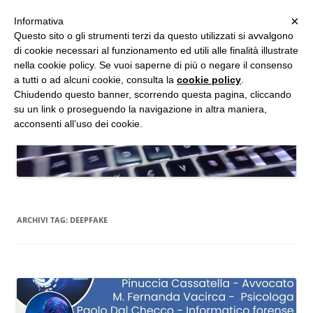
MENU
×
Informativa
Vai
Questo sito o gli strumenti terzi da questo utilizzati si avvalgono
al
di cookie necessari al funzionamento ed utili alle finalità illustrate
Studio d'Informatica Forense
contenuto
nella cookie policy. Se vuoi saperne di più o negare il consenso
a tutti o ad alcuni cookie, consulta la
cookie policy
.
Perizie Informatiche Forensi, CTP e CTU in Processi Civili e Penali
Chiudendo questo banner, scorrendo questa pagina, cliccando
su un link o proseguendo la navigazione in altra maniera,
acconsenti all’uso dei cookie.
ARCHIVI TAG:
DEEPFAKE