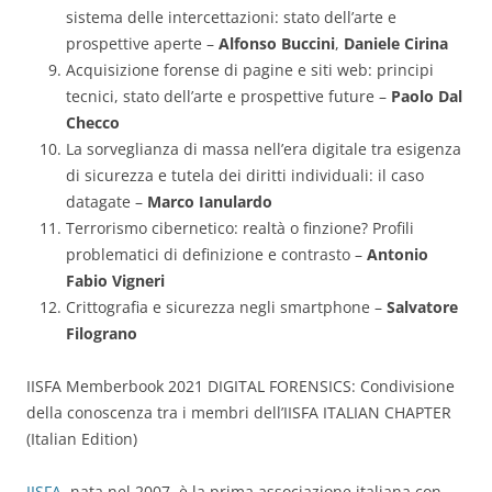
sistema delle intercettazioni: stato dell’arte e
prospettive aperte –
Alfonso Buccini
,
Daniele Cirina
Acquisizione forense di pagine e siti web: principi
tecnici, stato dell’arte e prospettive future –
Paolo Dal
Checco
La sorveglianza di massa nell’era digitale tra esigenza
di sicurezza e tutela dei diritti individuali: il caso
datagate –
Marco Ianulardo
Terrorismo cibernetico: realtà o finzione? Profili
problematici di definizione e contrasto –
Antonio
Fabio Vigneri
Crittografia e sicurezza negli smartphone –
Salvatore
Filograno
IISFA Memberbook 2021 DIGITAL FORENSICS: Condivisione
della conoscenza tra i membri dell’IISFA ITALIAN CHAPTER
(Italian Edition)
IISFA
, nata nel 2007, è la prima associazione italiana con