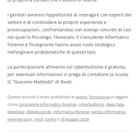
I genitori avranno l’opportunità di interagire con esperti del
settore e di condividere le proprie esperienze e
preoccupazioni, confrontandosi con esempi concreti di casi
nei quali lo Psicologo, l’Avvocato, il Consulente Informatico
Forense e l’Insegnante hanno avuto ruolo strategico
nell’arginare problematiche di questo tipo.
La partecipazione all’evento sul cyberbullismo è gratuita,
per eventuali informazioni si prega di contattare la Scuola
IC “Giacomo Matteotti” di Rivoli.
Questo articolo è stato pubblicato in
eventi
,
formazione
e taggato
come
consulente informatico forense
,
cyberbullismo
,
deep fake
,
deepfake
,
digieducando
,
informatica forense
,
perizia informatica
,
revenge porn
,
rivoli
,
torino
il
16 Maggio 2024