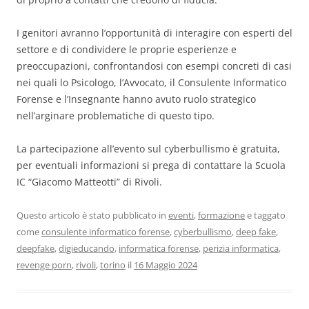
I genitori avranno l’opportunità di interagire con esperti del
settore e di condividere le proprie esperienze e
preoccupazioni, confrontandosi con esempi concreti di casi
nei quali lo Psicologo, l’Avvocato, il Consulente Informatico
Forense e l’Insegnante hanno avuto ruolo strategico
nell’arginare problematiche di questo tipo.
La partecipazione all’evento sul cyberbullismo è gratuita,
per eventuali informazioni si prega di contattare la Scuola
IC “Giacomo Matteotti” di Rivoli.
Questo articolo è stato pubblicato in
eventi
,
formazione
e taggato
come
consulente informatico forense
,
cyberbullismo
,
deep fake
,
deepfake
,
digieducando
,
informatica forense
,
perizia informatica
,
revenge porn
,
rivoli
,
torino
il
16 Maggio 2024