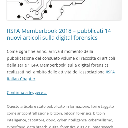
IISFA Memberbook 2018 – pubblicati 14
nuovi articoli sulla digital forensics
Come ogni fine anno, arriva il momento della
pubblicazione del consueto volume di raccolta di articoli
della serie “IISFA Memberbook” sulla digital forensics,
realizzati nell’ambito delle attività dell’associazione
IISFA
Italian Chapter
.
Continua a leggere
→
Questo articolo è stato pubblicato in
formazione
,
libri
e taggato
come
anticontraffazione
,
bitcoin
,
bitcoin forensics
,
bitcoin
intelligence
,
captatore
,
cloud
,
cyber intelligence
,
cyberbullismo
,
cyberfraud
,
data breach
,
digital forensics
,
dlgs 231
,
hate speech
,