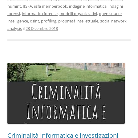
humint
,
IISFA
,
iisfa memberbook
,
indagine informatica
,
indagini
forensi
,
informatica forense
,
modelli organizzativi
,
open source
intelligence
,
osint
,
profiling
,
proprietà intellettuale
,
social network
analysis
il
23 Dicembre 2018
Criminalità Informatica e investigazioni