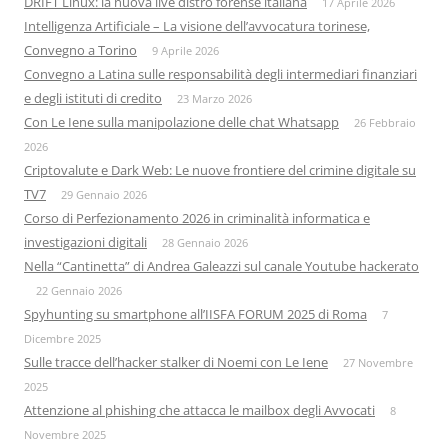
DRIFT Linux: la nuova live distro forense italiana
17 Aprile 2026
Intelligenza Artificiale – La visione dell’avvocatura torinese,
Convegno a Torino
9 Aprile 2026
Convegno a Latina sulle responsabilità degli intermediari finanziari
e degli istituti di credito
23 Marzo 2026
Con Le Iene sulla manipolazione delle chat Whatsapp
26 Febbraio
2026
Criptovalute e Dark Web: Le nuove frontiere del crimine digitale su
TV7
29 Gennaio 2026
Corso di Perfezionamento 2026 in criminalità informatica e
investigazioni digitali
28 Gennaio 2026
Nella “Cantinetta” di Andrea Galeazzi sul canale Youtube hackerato
22 Gennaio 2026
Spyhunting su smartphone all’IISFA FORUM 2025 di Roma
7
Dicembre 2025
Sulle tracce dell’hacker stalker di Noemi con Le Iene
27 Novembre
2025
Attenzione al phishing che attacca le mailbox degli Avvocati
8
Novembre 2025