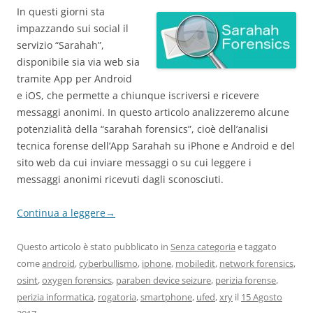
In questi giorni sta
impazzando sui social il
servizio “Sarahah”,
disponibile sia via web sia
tramite App per Android
e iOS, che permette a chiunque iscriversi e ricevere
messaggi anonimi. In questo articolo analizzeremo alcune
potenzialità della “sarahah forensics”, cioè dell’analisi
tecnica forense dell’App Sarahah su iPhone e Android e del
sito web da cui inviare messaggi o su cui leggere i
messaggi anonimi ricevuti dagli sconosciuti.
Continua a leggere
→
Questo articolo è stato pubblicato in
Senza categoria
e taggato
come
android
,
cyberbullismo
,
iphone
,
mobiledit
,
network forensics
,
osint
,
oxygen forensics
,
paraben device seizure
,
perizia forense
,
perizia informatica
,
rogatoria
,
smartphone
,
ufed
,
xry
il
15 Agosto