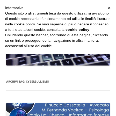
MENU
×
Informativa
Vai
Questo sito o gli strumenti terzi da questo utilizzati si avvalgono
al
di cookie necessari al funzionamento ed utili alle finalità illustrate
Studio d'Informatica Forense
contenuto
nella cookie policy. Se vuoi saperne di più o negare il consenso
a tutti o ad alcuni cookie, consulta la
cookie policy
.
Perizie Informatiche Forensi, CTP e CTU in Processi Civili e Penali
Chiudendo questo banner, scorrendo questa pagina, cliccando
su un link o proseguendo la navigazione in altra maniera,
acconsenti all’uso dei cookie.
ARCHIVI TAG:
CYBERBULLISMO