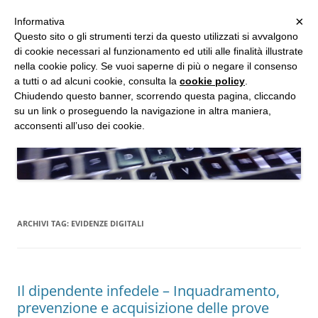
MENU
×
Informativa
Vai
Questo sito o gli strumenti terzi da questo utilizzati si avvalgono
al
di cookie necessari al funzionamento ed utili alle finalità illustrate
Studio d'Informatica Forense
contenuto
nella cookie policy. Se vuoi saperne di più o negare il consenso
a tutti o ad alcuni cookie, consulta la
cookie policy
.
Perizie Informatiche Forensi, CTP e CTU in Processi Civili e Penali
Chiudendo questo banner, scorrendo questa pagina, cliccando
su un link o proseguendo la navigazione in altra maniera,
acconsenti all’uso dei cookie.
ARCHIVI TAG:
EVIDENZE DIGITALI
Il dipendente infedele – Inquadramento,
prevenzione e acquisizione delle prove