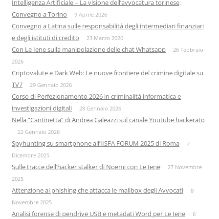
Intelligenza Artificiale – La visione dell’avvocatura torinese,
Convegno a Torino
9 Aprile 2026
Convegno a Latina sulle responsabilità degli intermediari finanziari
e degli istituti di credito
23 Marzo 2026
Con Le Iene sulla manipolazione delle chat Whatsapp
26 Febbraio
2026
Criptovalute e Dark Web: Le nuove frontiere del crimine digitale su
TV7
29 Gennaio 2026
Corso di Perfezionamento 2026 in criminalità informatica e
investigazioni digitali
28 Gennaio 2026
Nella “Cantinetta” di Andrea Galeazzi sul canale Youtube hackerato
22 Gennaio 2026
Spyhunting su smartphone all’IISFA FORUM 2025 di Roma
7
Dicembre 2025
Sulle tracce dell’hacker stalker di Noemi con Le Iene
27 Novembre
2025
Attenzione al phishing che attacca le mailbox degli Avvocati
8
Novembre 2025
Analisi forense di pendrive USB e metadati Word per Le Iene
6