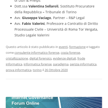
of Duff & Phelps
Dott.ssa
Valentina Sellaroli
, Sostituto Procuratore
della Repubblica
–
Tribunale di Torino
Avv.
Giuseppe Vaciago
, Partner – R&P Legal
Avv.
Fabio Valerini
, Professore a Contratto di Diritto
Processuale Civile – Università di Roma Tor Vergata,
Studio Legale Valerini
Questo articolo è stato pubblicato in
eventi
,
formazione
e taggato
come
consulente informatico forense
,
copia forense
,
cristallizzazione
,
digital forensics
,
evidenze digitali
,
frode
informatica
,
informatica forense
,
paradigma
,
perizia informatica
,
prova informatica
,
torino
il
26 Ottobre 2020