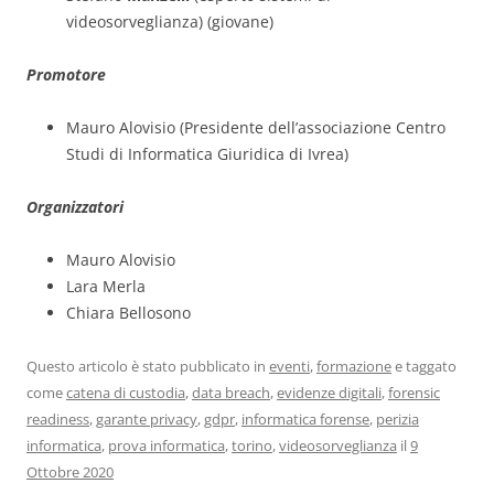
videosorveglianza) (giovane)
Promotore
Mauro Alovisio (Presidente dell’associazione Centro
Studi di Informatica Giuridica di Ivrea)
Organizzatori
Mauro Alovisio
Lara Merla
Chiara Bellosono
Questo articolo è stato pubblicato in
eventi
,
formazione
e taggato
come
catena di custodia
,
data breach
,
evidenze digitali
,
forensic
readiness
,
garante privacy
,
gdpr
,
informatica forense
,
perizia
informatica
,
prova informatica
,
torino
,
videosorveglianza
il
9
Ottobre 2020