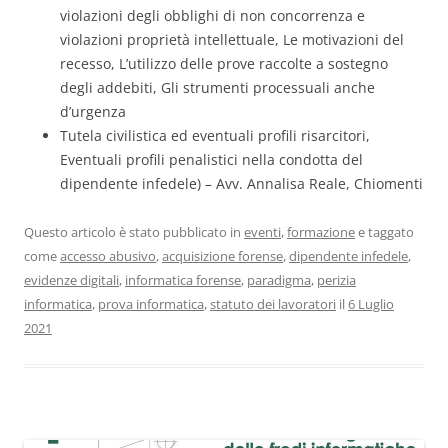
violazioni degli obblighi di non concorrenza e
violazioni proprietà intellettuale, Le motivazioni del
recesso, L’utilizzo delle prove raccolte a sostegno
degli addebiti, Gli strumenti processuali anche
d’urgenza
Tutela civilistica ed eventuali profili risarcitori,
Eventuali profili penalistici nella condotta del
dipendente infedele) – Avv. Annalisa Reale, Chiomenti
Questo articolo è stato pubblicato in
eventi
,
formazione
e taggato
come
accesso abusivo
,
acquisizione forense
,
dipendente infedele
,
evidenze digitali
,
informatica forense
,
paradigma
,
perizia
informatica
,
prova informatica
,
statuto dei lavoratori
il
6 Luglio
2021