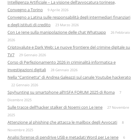
Intelligenza Artificiale – La visione dell’avvocatura torinese,
Convegno a Torino
9 Aprile 2026
Convegno a Latina sulle responsabilità degli intermediari finanziari
e degli istituti di credito
23 Marzo 2026
Con Le Iene sulla manipolazione delle chat Whatsapp
26 Febbraio
2026
Criptovalute e Dark Web: Le nuove frontiere del crimine digitale su
TV7
29 Gennaio 2026
Corso di Perfezionamento 2026 in criminalità informatica e
investigazioni digitali
28 Gennaio 2026
Nella “Cantinetta” di Andrea Galeazzi sul canale Youtube hackerato
22 Gennaio 2026
Spyhunting su smartphone all’IISFA FORUM 2025 di Roma
7
Dicembre 2025
Sulle tracce dell’hacker stalker di Noemi con Le Iene
27 Novembre
2025
Attenzione al phishing che attacca le mailbox degli Avvocati
8
Novembre 2025
Analisi forense di pendrive USB e metadati Word per Le Iene
6