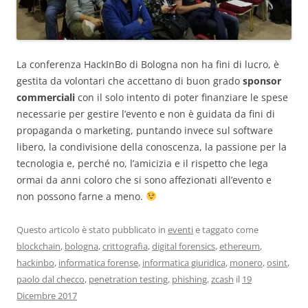
La conferenza HackInBo di Bologna non ha fini di lucro, è
gestita da volontari che accettano di buon grado
sponsor
commerciali
con il solo intento di poter finanziare le spese
necessarie per gestire l’evento e non è guidata da fini di
propaganda o marketing, puntando invece sul software
libero, la condivisione della conoscenza, la passione per la
tecnologia e, perché no, l’amicizia e il rispetto che lega
ormai da anni coloro che si sono affezionati all’evento e
non possono farne a meno.
Questo articolo è stato pubblicato in
eventi
e taggato come
blockchain
,
bologna
,
crittografia
,
digital forensics
,
ethereum
,
hackinbo
,
informatica forense
,
informatica giuridica
,
monero
,
osint
,
paolo dal checco
,
penetration testing
,
phishing
,
zcash
il
19
Dicembre 2017