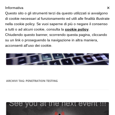
MENU
×
Informativa
Vai
Questo sito o gli strumenti terzi da questo utilizzati si avvalgono
al
di cookie necessari al funzionamento ed utili alle finalità illustrate
Studio d'Informatica Forense
contenuto
nella cookie policy. Se vuoi saperne di più o negare il consenso
a tutti o ad alcuni cookie, consulta la
cookie policy
.
Perizie Informatiche Forensi, CTP e CTU in Processi Civili e Penali
Chiudendo questo banner, scorrendo questa pagina, cliccando
su un link o proseguendo la navigazione in altra maniera,
acconsenti all’uso dei cookie.
ARCHIVI TAG:
PENETRATION TESTING