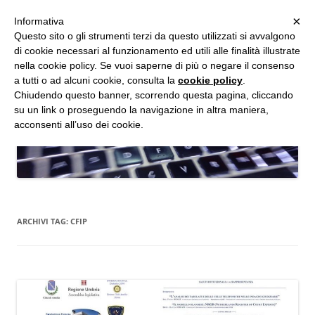
MENU
×
Informativa
Vai
Questo sito o gli strumenti terzi da questo utilizzati si avvalgono
al
di cookie necessari al funzionamento ed utili alle finalità illustrate
Studio d'Informatica Forense
contenuto
nella cookie policy. Se vuoi saperne di più o negare il consenso
a tutti o ad alcuni cookie, consulta la
cookie policy
.
Perizie Informatiche Forensi, CTP e CTU in Processi Civili e Penali
Chiudendo questo banner, scorrendo questa pagina, cliccando
su un link o proseguendo la navigazione in altra maniera,
acconsenti all’uso dei cookie.
ARCHIVI TAG:
CFIP