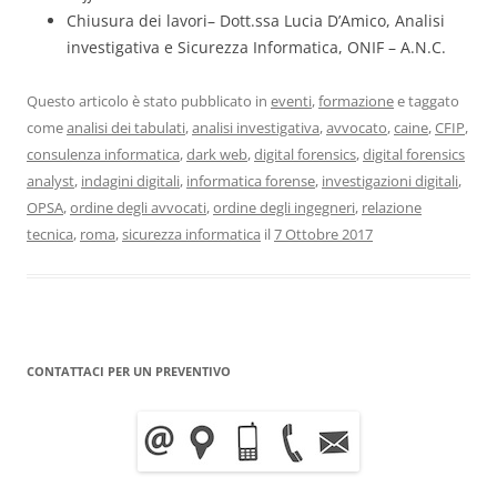
Chiusura dei lavori– Dott.ssa Lucia D’Amico, Analisi
investigativa e Sicurezza Informatica, ONIF – A.N.C.
Questo articolo è stato pubblicato in
eventi
,
formazione
e taggato
come
analisi dei tabulati
,
analisi investigativa
,
avvocato
,
caine
,
CFIP
,
consulenza informatica
,
dark web
,
digital forensics
,
digital forensics
analyst
,
indagini digitali
,
informatica forense
,
investigazioni digitali
,
OPSA
,
ordine degli avvocati
,
ordine degli ingegneri
,
relazione
tecnica
,
roma
,
sicurezza informatica
il
7 Ottobre 2017
CONTATTACI PER UN PREVENTIVO