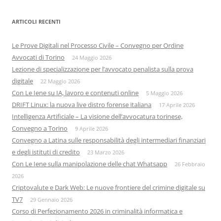
ARTICOLI RECENTI
Le Prove Digitali nel Processo Civile – Convegno per Ordine
Avvocati di Torino
24 Maggio 2026
Lezione di specializzazione per l’avvocato penalista sulla prova
digitale
22 Maggio 2026
Con Le Iene su IA, lavoro e contenuti online
5 Maggio 2026
DRIFT Linux: la nuova live distro forense italiana
17 Aprile 2026
Intelligenza Artificiale – La visione dell’avvocatura torinese,
Convegno a Torino
9 Aprile 2026
Convegno a Latina sulle responsabilità degli intermediari finanziari
e degli istituti di credito
23 Marzo 2026
Con Le Iene sulla manipolazione delle chat Whatsapp
26 Febbraio
2026
Criptovalute e Dark Web: Le nuove frontiere del crimine digitale su
TV7
29 Gennaio 2026
Corso di Perfezionamento 2026 in criminalità informatica e