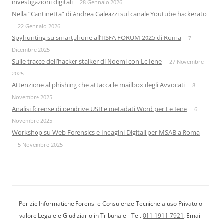
investigazioni digitali
28 Gennaio 2026
Nella “Cantinetta” di Andrea Galeazzi sul canale Youtube hackerato
22 Gennaio 2026
Spyhunting su smartphone all’IISFA FORUM 2025 di Roma
7
Dicembre 2025
Sulle tracce dell’hacker stalker di Noemi con Le Iene
27 Novembre
2025
Attenzione al phishing che attacca le mailbox degli Avvocati
8
Novembre 2025
Analisi forense di pendrive USB e metadati Word per Le Iene
6
Novembre 2025
Workshop su Web Forensics e Indagini Digitali per MSAB a Roma
5 Novembre 2025
Perizie Informatiche Forensi e Consulenze Tecniche a uso Privato o
valore Legale e Giudiziario in Tribunale - Tel.
011 1911 7921
, Email