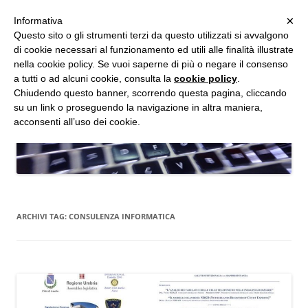
MENU
×
Informativa
Vai
Questo sito o gli strumenti terzi da questo utilizzati si avvalgono
al
di cookie necessari al funzionamento ed utili alle finalità illustrate
Studio d'Informatica Forense
contenuto
nella cookie policy. Se vuoi saperne di più o negare il consenso
a tutti o ad alcuni cookie, consulta la
cookie policy
.
Perizie Informatiche Forensi, CTP e CTU in Processi Civili e Penali
Chiudendo questo banner, scorrendo questa pagina, cliccando
su un link o proseguendo la navigazione in altra maniera,
acconsenti all’uso dei cookie.
ARCHIVI TAG:
CONSULENZA INFORMATICA