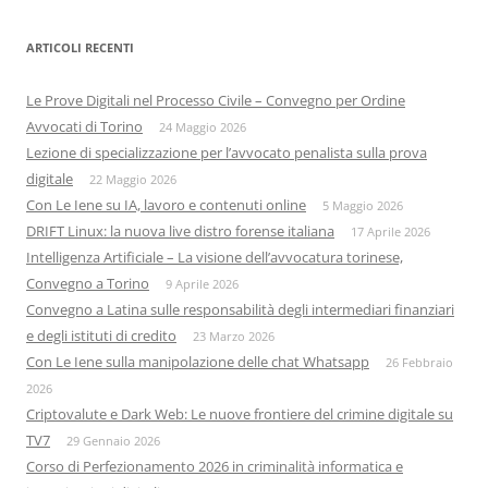
ARTICOLI RECENTI
Le Prove Digitali nel Processo Civile – Convegno per Ordine
Avvocati di Torino
24 Maggio 2026
Lezione di specializzazione per l’avvocato penalista sulla prova
digitale
22 Maggio 2026
Con Le Iene su IA, lavoro e contenuti online
5 Maggio 2026
DRIFT Linux: la nuova live distro forense italiana
17 Aprile 2026
Intelligenza Artificiale – La visione dell’avvocatura torinese,
Convegno a Torino
9 Aprile 2026
Convegno a Latina sulle responsabilità degli intermediari finanziari
e degli istituti di credito
23 Marzo 2026
Con Le Iene sulla manipolazione delle chat Whatsapp
26 Febbraio
2026
Criptovalute e Dark Web: Le nuove frontiere del crimine digitale su
TV7
29 Gennaio 2026
Corso di Perfezionamento 2026 in criminalità informatica e