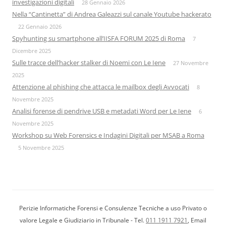
investigazioni digitali
28 Gennaio 2026
Nella “Cantinetta” di Andrea Galeazzi sul canale Youtube hackerato
22 Gennaio 2026
Spyhunting su smartphone all’IISFA FORUM 2025 di Roma
7
Dicembre 2025
Sulle tracce dell’hacker stalker di Noemi con Le Iene
27 Novembre
2025
Attenzione al phishing che attacca le mailbox degli Avvocati
8
Novembre 2025
Analisi forense di pendrive USB e metadati Word per Le Iene
6
Novembre 2025
Workshop su Web Forensics e Indagini Digitali per MSAB a Roma
5 Novembre 2025
Perizie Informatiche Forensi e Consulenze Tecniche a uso Privato o
valore Legale e Giudiziario in Tribunale - Tel.
011 1911 7921
, Email