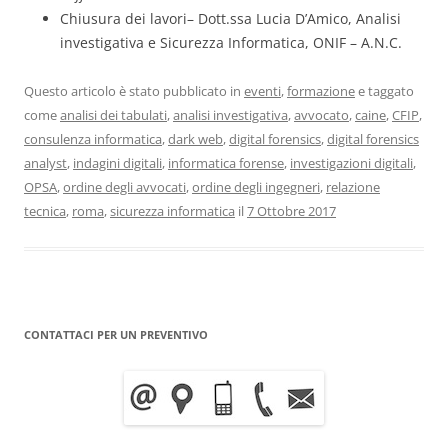
Chiusura dei lavori– Dott.ssa Lucia D’Amico, Analisi
investigativa e Sicurezza Informatica, ONIF – A.N.C.
Questo articolo è stato pubblicato in
eventi
,
formazione
e taggato
come
analisi dei tabulati
,
analisi investigativa
,
avvocato
,
caine
,
CFIP
,
consulenza informatica
,
dark web
,
digital forensics
,
digital forensics
analyst
,
indagini digitali
,
informatica forense
,
investigazioni digitali
,
OPSA
,
ordine degli avvocati
,
ordine degli ingegneri
,
relazione
tecnica
,
roma
,
sicurezza informatica
il
7 Ottobre 2017
CONTATTACI PER UN PREVENTIVO