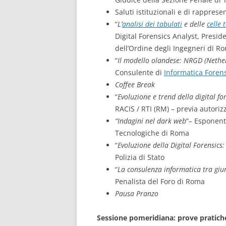
Saluti istituzionali e di rappres
“
L’
analisi dei tabulati
e delle
celle 
Digital Forensics Analyst, Presi
dell’Ordine degli Ingegneri di R
“
Il modello olandese: NRGD (Nether
Consulente di
Informatica Foren
Coffee Break
“
Evoluzione e trend della digital for
RACIS / RTI (RM) – previa autoriz
“Indagini nel dark web
”– Esponent
Tecnologiche di Roma
“
Evoluzione della Digital Forensics
Polizia di Stato
“
La consulenza informatica tra gi
Penalista del Foro di Roma
Pausa Pranzo
Sessione pomeridiana: prove pratiche