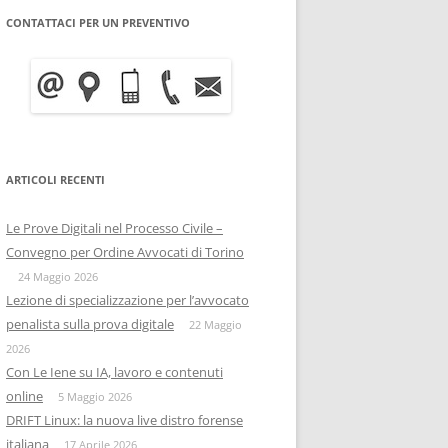
CONTATTACI PER UN PREVENTIVO
WRITE BLOCKER: COME
BITCOIN FORENSICS E
FUNZIONA, A COSA SERVE E
INTELLIGENCE SULLA
QUANTO COSTA
BLOCKCHAIN
INFORMATICA FORENSE
IISFA
MOBILE FORENSICS
ARTICOLI RECENTI
RIZIA WHATSAPP
PERSONE & PRIVACY
COPIA FORENSE
Le Prove Digitali nel Processo Civile –
RIZIA SU TELEGRAM
ONIF
CAPTATORE INFORMATICO
Convegno per Ordine Avvocati di Torino
OSINTITALIA
24 Maggio 2026
INFORMATICA GIURIDICA
Lezione di specializzazione per l’avvocato
penalista sulla prova digitale
DATA BREACH
22 Maggio
2026
DIGITAL FORENSICS
Con Le Iene su IA, lavoro e contenuti
online
5 Maggio 2026
DISTRIBUZIONE FORENSE
DRIFT Linux: la nuova live distro forense
italiana
17 Aprile 2026
COMPUTER FORENISCS