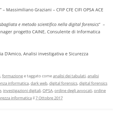
” – Massimiliano Graziani – CFIP CFE CIFI OPSA ACE
bagliata e metodo scientifico nella digital forensics
” –
anager progetto CAINE, Consulente di Informatica
ia D’Amico, Analisi investigativa e Sicurezza
i
,
formazione
e taggato come
analisi dei tabulati
,
analisi
nza informatica
,
dark web
,
digital forensics
,
digital forensics
e
,
investigazioni digitali
,
OPSA
,
ordine degli avvocati
,
ordine
urezza informatica
il
7 Ottobre 2017