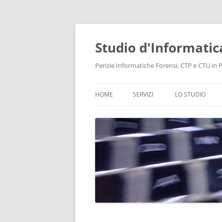
Vai
al
contenuto
Studio d'Informatic
Perizie Informatiche Forensi, CTP e CTU in Pr
HOME
SERVIZI
LO STUDIO
PERIZIE
LABORATORIO
CONSULENZA INFORMATICA
INTELLIGENCE
PROTEZIONE DATI E PRIVACY
RECUPERO DATI
BONIFICHE