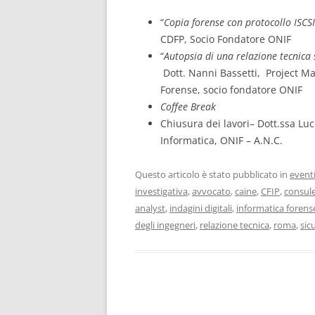
“
Copia forense con protocollo ISCSI
CDFP, Socio Fondatore ONIF
“
Autopsia di una relazione tecnica s
Dott. Nanni Bassetti, Project M
Forense, socio fondatore ONIF
Coffee Break
Chiusura dei lavori– Dott.ssa Luc
Informatica, ONIF – A.N.C.
Questo articolo è stato pubblicato in
event
investigativa
,
avvocato
,
caine
,
CFIP
,
consule
analyst
,
indagini digitali
,
informatica forens
degli ingegneri
,
relazione tecnica
,
roma
,
sic