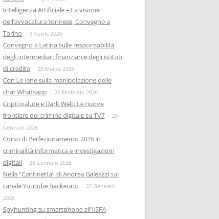
Intelligenza Artificiale – La visione
dell’avvocatura torinese, Convegno a
Torino
9 Aprile 2026
Convegno a Latina sulle responsabilità
degli intermediari finanziari e degli istituti
di credito
23 Marzo 2026
Con Le Iene sulla manipolazione delle
chat Whatsapp
26 Febbraio 2026
Criptovalute e Dark Web: Le nuove
frontiere del crimine digitale su TV7
29
Gennaio 2026
Corso di Perfezionamento 2026 in
criminalità informatica e investigazioni
digitali
28 Gennaio 2026
Nella “Cantinetta” di Andrea Galeazzi sul
canale Youtube hackerato
22 Gennaio
2026
Spyhunting su smartphone all’IISFA