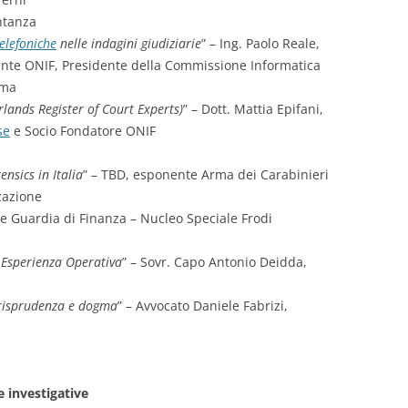
entanza
telefoniche
nelle indagini giudiziarie
” – Ing. Paolo Reale,
dente ONIF, Presidente della Commissione Informatica
oma
lands Register of Court Experts)
” – Dott. Mattia Epifani,
se
e Socio Fondatore ONIF
ensics in Italia
” – TBD, esponente Arma dei Carabinieri
zazione
e Guardia di Finanza – Nucleo Speciale Frodi
: Esperienza Operativa
” – Sovr. Capo Antonio Deidda,
urisprudenza e dogma
” – Avvocato Daniele Fabrizi,
 investigative