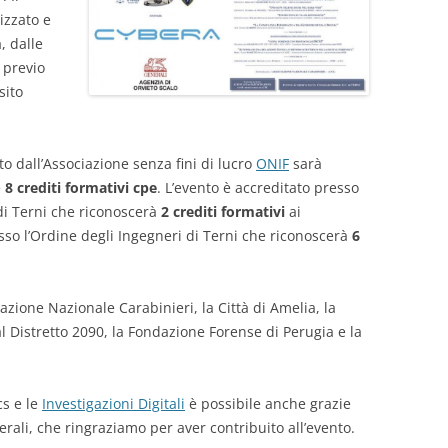
izzato e
, dalle
i previo
sito
o dall’Associazione senza fini di lucro
ONIF
sarà
e
8 crediti formativi cpe
. L’evento è accreditato presso
 di Terni che riconoscerà
2 crediti formativi
ai
so l’Ordine degli Ingegneri di Terni che riconoscerà
6
iazione Nazionale Carabinieri, la Città di Amelia, la
l Distretto 2090, la Fondazione Forense di Perugia e la
cs e le
Investigazioni Digitali
è possibile anche grazie
rali, che ringraziamo per aver contribuito all’evento.