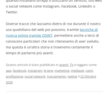
quando installano un’App o utilizzano un servizio, sito web
o social network come Instagram, Facebook, Linkedin o
Twitter.
Diverse tracce che lasciamo dietro di noi durante il nostro
uso quotidiano del web poi possono, tramite
tecniche di
ricerca online tramite OSINT
, permettere anche a terzi di
conoscere particolari che non ritenevamo di aver svelato,
ma questa è un’altra storia e troveremo certamente il
tempo di parlarne più avanti.
Questo articolo è stato pubblicato in
eventi
,
TV
e taggato come
app
,
facebook
,
instagram
,
le iene
,
marketing
,
mediaset
,
osint
,
profilazione
,
social network
,
tracciamento
,
twitter
il
22 Ottobre
2020