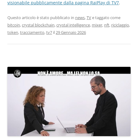
visionabile pubblicamente dalla pagina RaiPlay di TV7
.
Questo articolo è stato pubblicato in
news
,
TV
e taggato come
bitcoin
,
crystal blockchain
,
crystal intelligence
,
mixer
,
nft
,
riciclaggio
,
token
,
tracciamento
,
tv7
il
29 Gennaio 2026