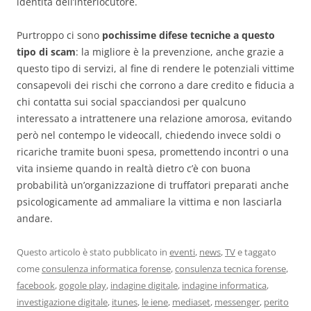
identità dell’interlocutore.
Purtroppo ci sono
pochissime difese tecniche a questo
tipo di scam
: la migliore è la prevenzione, anche grazie a
questo tipo di servizi, al fine di rendere le potenziali vittime
consapevoli dei rischi che corrono a dare credito e fiducia a
chi contatta sui social spacciandosi per qualcuno
interessato a intrattenere una relazione amorosa, evitando
però nel contempo le videocall, chiedendo invece soldi o
ricariche tramite buoni spesa, promettendo incontri o una
vita insieme quando in realtà dietro c’è con buona
probabilità un’organizzazione di truffatori preparati anche
psicologicamente ad ammaliare la vittima e non lasciarla
andare.
Questo articolo è stato pubblicato in
eventi
,
news
,
TV
e taggato
come
consulenza informatica forense
,
consulenza tecnica forense
,
facebook
,
gogole play
,
indagine digitale
,
indagine informatica
,
investigazione digitale
,
itunes
,
le iene
,
mediaset
,
messenger
,
perito