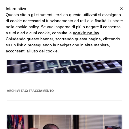
MENU
×
Informativa
Vai
Questo sito o gli strumenti terzi da questo utilizzati si avvalgono
al
di cookie necessari al funzionamento ed utili alle finalità illustrate
Studio d'Informatica Forense
contenuto
nella cookie policy. Se vuoi saperne di più o negare il consenso
a tutti o ad alcuni cookie, consulta la
cookie policy
.
Perizie Informatiche Forensi, CTP e CTU in Processi Civili e Penali
Chiudendo questo banner, scorrendo questa pagina, cliccando
su un link o proseguendo la navigazione in altra maniera,
acconsenti all’uso dei cookie.
ARCHIVI TAG:
TRACCIAMENTO