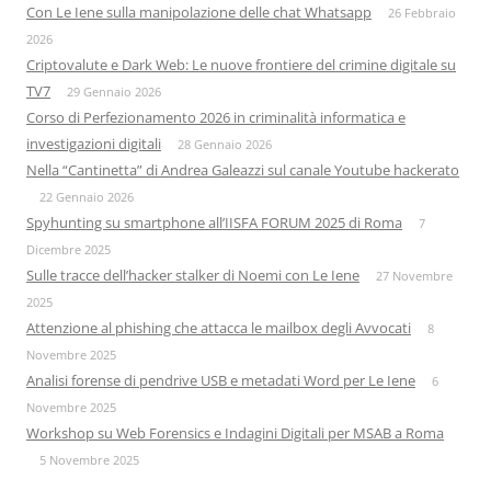
Con Le Iene sulla manipolazione delle chat Whatsapp
26 Febbraio
2026
Criptovalute e Dark Web: Le nuove frontiere del crimine digitale su
TV7
29 Gennaio 2026
Corso di Perfezionamento 2026 in criminalità informatica e
investigazioni digitali
28 Gennaio 2026
Nella “Cantinetta” di Andrea Galeazzi sul canale Youtube hackerato
22 Gennaio 2026
Spyhunting su smartphone all’IISFA FORUM 2025 di Roma
7
Dicembre 2025
Sulle tracce dell’hacker stalker di Noemi con Le Iene
27 Novembre
2025
Attenzione al phishing che attacca le mailbox degli Avvocati
8
Novembre 2025
Analisi forense di pendrive USB e metadati Word per Le Iene
6
Novembre 2025
Workshop su Web Forensics e Indagini Digitali per MSAB a Roma
5 Novembre 2025