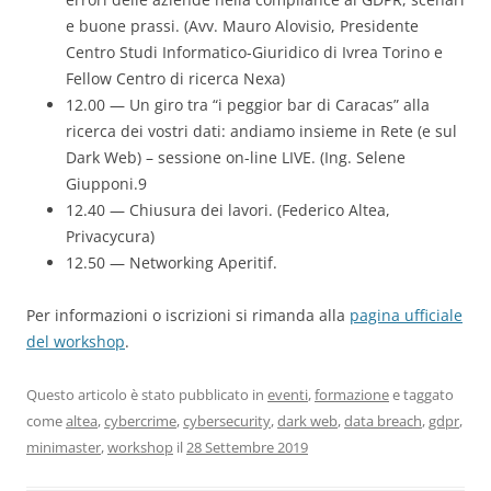
e buone prassi. (Avv. Mauro Alovisio, Presidente
Centro Studi Informatico-Giuridico di Ivrea Torino e
Fellow Centro di ricerca Nexa)
12.00 — Un giro tra “i peggior bar di Caracas” alla
ricerca dei vostri dati: andiamo insieme in Rete (e sul
Dark Web) – sessione on-line LIVE. (Ing. Selene
Giupponi.9
12.40 — Chiusura dei lavori. (Federico Altea,
Privacycura)
12.50 — Networking Aperitif.
Per informazioni o iscrizioni si rimanda alla
pagina ufficiale
del workshop
.
Questo articolo è stato pubblicato in
eventi
,
formazione
e taggato
come
altea
,
cybercrime
,
cybersecurity
,
dark web
,
data breach
,
gdpr
,
minimaster
,
workshop
il
28 Settembre 2019