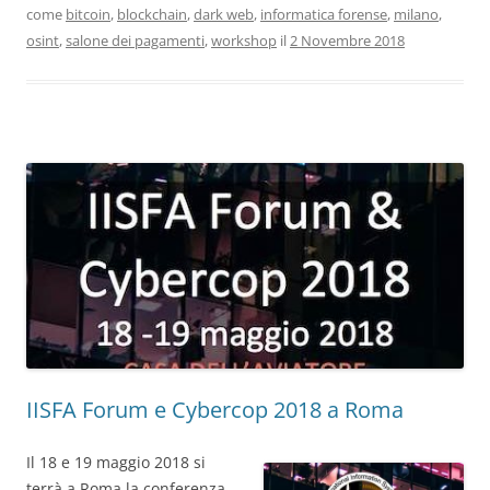
come
bitcoin
,
blockchain
,
dark web
,
informatica forense
,
milano
,
osint
,
salone dei pagamenti
,
workshop
il
2 Novembre 2018
IISFA Forum e Cybercop 2018 a Roma
Il 18 e 19 maggio 2018 si
terrà a Roma la conferenza