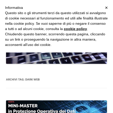
MENU
×
Informativa
Vai
Questo sito o gli strumenti terzi da questo utilizzati si avvalgono
al
di cookie necessari al funzionamento ed utili alle finalità illustrate
Studio d'Informatica Forense
contenuto
nella cookie policy. Se vuoi saperne di più o negare il consenso
a tutti o ad alcuni cookie, consulta la
cookie policy
.
Perizie Informatiche Forensi, CTP e CTU in Processi Civili e Penali
Chiudendo questo banner, scorrendo questa pagina, cliccando
su un link o proseguendo la navigazione in altra maniera,
acconsenti all’uso dei cookie.
ARCHIVI TAG:
DARK WEB