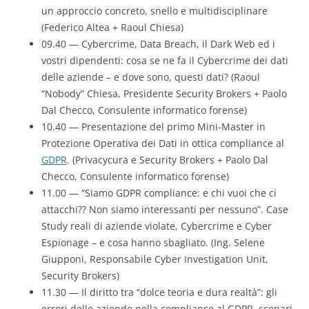
un approccio concreto, snello e multidisciplinare
(Federico Altea + Raoul Chiesa)
09.40 — Cybercrime, Data Breach, il Dark Web ed i
vostri dipendenti: cosa se ne fa il Cybercrime dei dati
delle aziende – e dove sono, questi dati? (Raoul
“Nobody” Chiesa, Presidente Security Brokers + Paolo
Dal Checco, Consulente informatico forense)
10.40 — Presentazione del primo Mini-Master in
Protezione Operativa dei Dati in ottica compliance al
GDPR
. (Privacycura e Security Brokers + Paolo Dal
Checco, Consulente informatico forense)
11.00 — “Siamo GDPR compliance: e chi vuoi che ci
attacchi?? Non siamo interessanti per nessuno”. Case
Study reali di aziende violate, Cybercrime e Cyber
Espionage – e cosa hanno sbagliato. (Ing. Selene
Giupponi, Responsabile Cyber Investigation Unit,
Security Brokers)
11.30 — Il diritto tra “dolce teoria e dura realtà”: gli
errori delle aziende nella compliance al GDPR, scenari