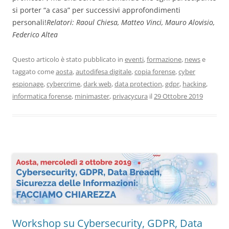
si porter “a casa” per successivi approfondimenti
personali!
Relatori: Raoul Chiesa, Matteo Vinci, Mauro Alovisio,
Federico Altea
Questo articolo è stato pubblicato in
eventi
,
formazione
,
news
e
taggato come
aosta
,
autodifesa digitale
,
copia forense
,
cyber
espionage
,
cybercrime
,
dark web
,
data protection
,
gdpr
,
hacking
,
informatica forense
,
minimaster
,
privacycura
il
29 Ottobre 2019
Workshop su Cybersecurity, GDPR, Data