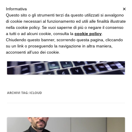
MENU
×
Informativa
Vai
Questo sito o gli strumenti terzi da questo utilizzati si avvalgono
al
di cookie necessari al funzionamento ed utili alle finalità illustrate
Studio d'Informatica Forense
contenuto
nella cookie policy. Se vuoi saperne di più o negare il consenso
a tutti o ad alcuni cookie, consulta la
cookie policy
.
Perizie Informatiche Forensi, CTP e CTU in Processi Civili e Penali
Chiudendo questo banner, scorrendo questa pagina, cliccando
su un link o proseguendo la navigazione in altra maniera,
acconsenti all’uso dei cookie.
ARCHIVI TAG:
ICLOUD