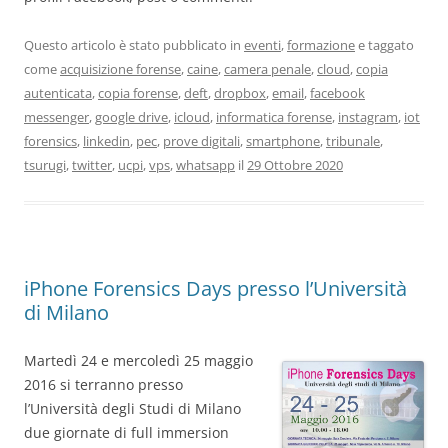
Questo articolo è stato pubblicato in
eventi
,
formazione
e taggato
come
acquisizione forense
,
caine
,
camera penale
,
cloud
,
copia
autenticata
,
copia forense
,
deft
,
dropbox
,
email
,
facebook
messenger
,
google drive
,
icloud
,
informatica forense
,
instagram
,
iot
forensics
,
linkedin
,
pec
,
prove digitali
,
smartphone
,
tribunale
,
tsurugi
,
twitter
,
ucpi
,
vps
,
whatsapp
il
29 Ottobre 2020
iPhone Forensics Days presso l’Università
di Milano
Martedì 24 e mercoledì 25 maggio
2016 si terranno presso
l’Università degli Studi di Milano
due giornate di full immersion