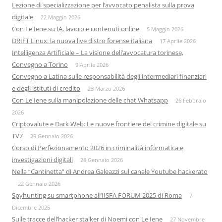
Lezione di specializzazione per l’avvocato penalista sulla prova
digitale
22 Maggio 2026
Con Le Iene su IA, lavoro e contenuti online
5 Maggio 2026
DRIFT Linux: la nuova live distro forense italiana
17 Aprile 2026
Intelligenza Artificiale – La visione dell’avvocatura torinese,
Convegno a Torino
9 Aprile 2026
Convegno a Latina sulle responsabilità degli intermediari finanziari
e degli istituti di credito
23 Marzo 2026
Con Le Iene sulla manipolazione delle chat Whatsapp
26 Febbraio
2026
Criptovalute e Dark Web: Le nuove frontiere del crimine digitale su
TV7
29 Gennaio 2026
Corso di Perfezionamento 2026 in criminalità informatica e
investigazioni digitali
28 Gennaio 2026
Nella “Cantinetta” di Andrea Galeazzi sul canale Youtube hackerato
22 Gennaio 2026
Spyhunting su smartphone all’IISFA FORUM 2025 di Roma
7
Dicembre 2025
Sulle tracce dell’hacker stalker di Noemi con Le Iene
27 Novembre