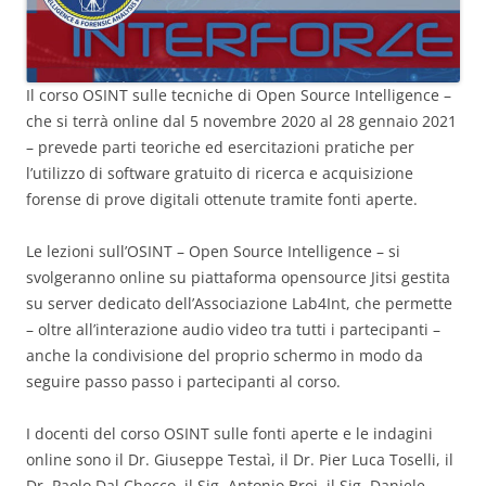
Il corso OSINT sulle tecniche di Open Source Intelligence –
che si terrà online dal 5 novembre 2020 al 28 gennaio 2021
– prevede parti teoriche ed esercitazioni pratiche per
l’utilizzo di software gratuito di ricerca e acquisizione
forense di prove digitali ottenute tramite fonti aperte.
Le lezioni sull’OSINT – Open Source Intelligence – si
svolgeranno online su piattaforma opensource Jitsi gestita
su server dedicato dell’Associazione Lab4Int, che permette
– oltre all’interazione audio video tra tutti i partecipanti –
anche la condivisione del proprio schermo in modo da
seguire passo passo i partecipanti al corso.
I docenti del corso OSINT sulle fonti aperte e le indagini
online sono il Dr. Giuseppe Testaì, il Dr. Pier Luca Toselli, il
Dr. Paolo Dal Checco, il Sig. Antonio Broi, il Sig. Daniele