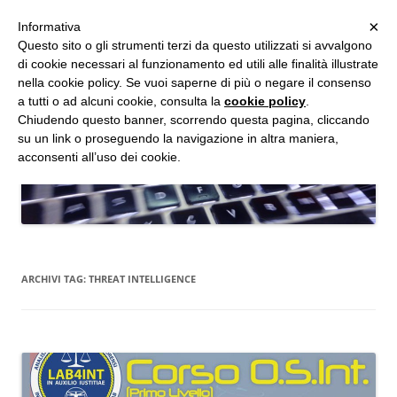
MENU
×
Informativa
Vai
Questo sito o gli strumenti terzi da questo utilizzati si avvalgono
al
di cookie necessari al funzionamento ed utili alle finalità illustrate
Studio d'Informatica Forense
contenuto
nella cookie policy. Se vuoi saperne di più o negare il consenso
a tutti o ad alcuni cookie, consulta la
cookie policy
.
Perizie Informatiche Forensi, CTP e CTU in Processi Civili e Penali
Chiudendo questo banner, scorrendo questa pagina, cliccando
su un link o proseguendo la navigazione in altra maniera,
acconsenti all’uso dei cookie.
ARCHIVI TAG:
THREAT INTELLIGENCE