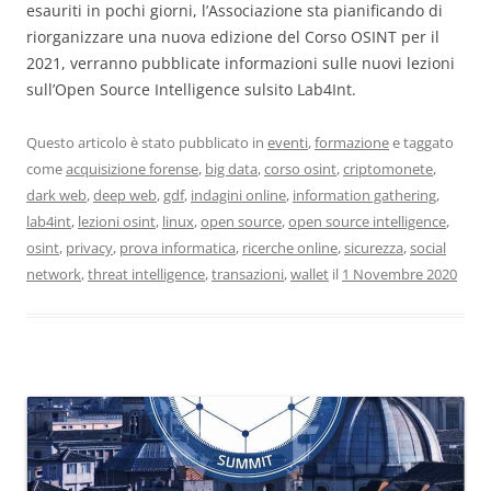
esauriti in pochi giorni, l’Associazione sta pianificando di
riorganizzare una nuova edizione del Corso OSINT per il
2021, verranno pubblicate informazioni sulle nuovi lezioni
sull’Open Source Intelligence sulsito Lab4Int.
Questo articolo è stato pubblicato in
eventi
,
formazione
e taggato
come
acquisizione forense
,
big data
,
corso osint
,
criptomonete
,
dark web
,
deep web
,
gdf
,
indagini online
,
information gathering
,
lab4int
,
lezioni osint
,
linux
,
open source
,
open source intelligence
,
osint
,
privacy
,
prova informatica
,
ricerche online
,
sicurezza
,
social
network
,
threat intelligence
,
transazioni
,
wallet
il
1 Novembre 2020