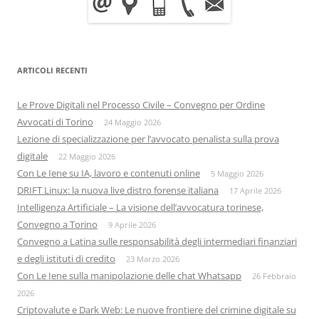
ARTICOLI RECENTI
Le Prove Digitali nel Processo Civile – Convegno per Ordine
Avvocati di Torino
24 Maggio 2026
Lezione di specializzazione per l’avvocato penalista sulla prova
digitale
22 Maggio 2026
Con Le Iene su IA, lavoro e contenuti online
5 Maggio 2026
DRIFT Linux: la nuova live distro forense italiana
17 Aprile 2026
Intelligenza Artificiale – La visione dell’avvocatura torinese,
Convegno a Torino
9 Aprile 2026
Convegno a Latina sulle responsabilità degli intermediari finanziari
e degli istituti di credito
23 Marzo 2026
Con Le Iene sulla manipolazione delle chat Whatsapp
26 Febbraio
2026
Criptovalute e Dark Web: Le nuove frontiere del crimine digitale su